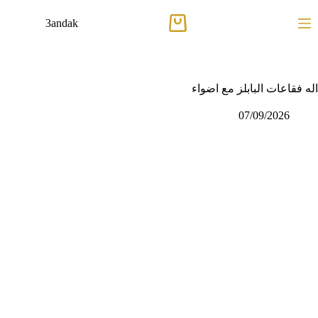
لتجاوز
لى
3andak
عربة
لمحتوى
التسوق
اله فقاعات البابلز مع اضواء
07/09/2026