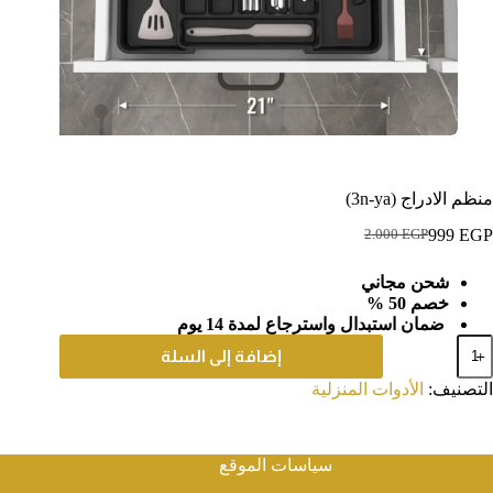
منظم الادراج (3n-ya)
999
EGP
2.000
EGP
السعر
السعر
الحالي
الأصلي
شحن مجاني
هو:
هو:
خصم 50 %
2.000 EGP.
999 EGP.
ضمان استبدال واسترجاع لمدة 14 يوم
مية
إضافة إلى السلة
نظم
لادراج
التصنيف:
الأدوات المنزلية
(3n-
ya
سياسات الموقع