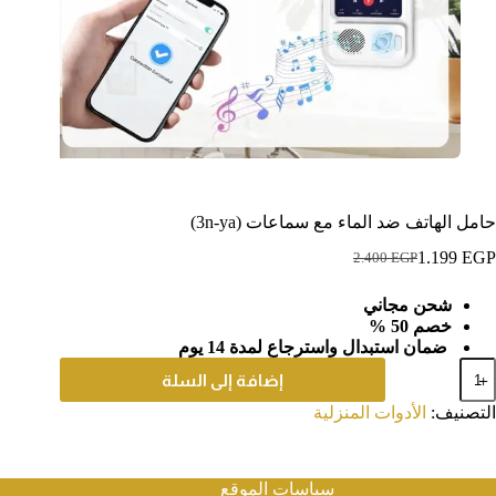
حامل الهاتف ضد الماء مع سماعات (3n-ya)
1.199
EGP
2.400
EGP
السعر
السعر
الحالي
الأصلي
شحن مجاني
هو:
هو:
خصم 50 %
2.400 EGP.
1.199 EGP.
ضمان استبدال واسترجاع لمدة 14 يوم
مية
إضافة إلى السلة
امل
لهاتف
التصنيف:
الأدوات المنزلية
د
لماء
ع
ماعات
سياسات الموقع