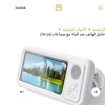
لتجاوز
لى
3andak
عربة
لمحتوى
التسوق
الرئيسية
الأدوات المنزلية
حامل الهاتف ضد الماء مع سماعات (3n-ya)