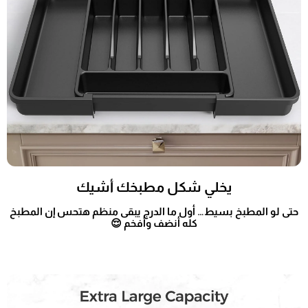
يخلي شكل مطبخك أشيك
حتى لو المطبخ بسيط… أول ما الدرج يبقى منظم هتحس إن المطبخ
كله أنضف وأفخم 😌