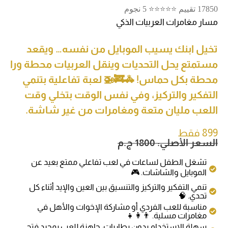
17850 تقييم ⭐⭐⭐⭐⭐ 5 نجوم
مسار مغامرات العربيات الذكي
تخيل ابنك يسيب الموبايل من نفسه… ويقعد
مستمتع يحل التحديات وينقل العربيات محطة ورا
محطة بكل حماس! 🚓🚒🚁 لعبة تفاعلية بتنمي
التفكير والتركيز، وفي نفس الوقت بتخلي وقت
اللعب مليان متعة ومغامرات من غير شاشة.
899 فقط
السعر الأصلي: 1800 ج.م
تشغل الطفل لساعات في لعب تفاعلي ممتع بعيد عن
الموبايل والشاشات. 🎮
تنمي التفكير والتركيز والتنسيق بين العين والإيد أثناء كل
تحدي. 🧠
مناسبة للعب الفردي أو مشاركة الإخوات والأهل في
مغامرات مسلية. 👨‍👩‍👧
سهلة الاستخدام بدون بطاريات، جاهزة للعب بمجرد فتح