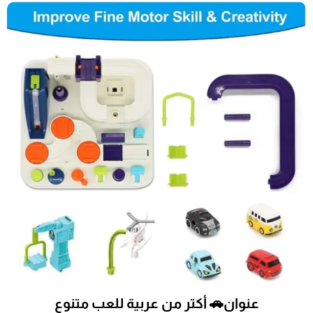
عنوان🚗 أكتر من عربية للعب متنوع